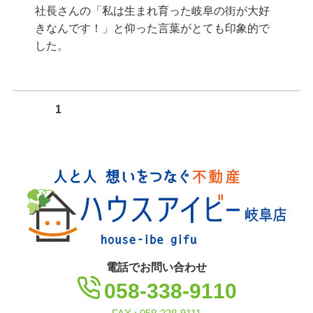
社長さんの「私は生まれ育った岐阜の街が大好
きなんです！」と仰った言葉がとても印象的で
した。
投
ページ
1
稿
の
ペ
ー
ジ
送
り
電話でお問い合わせ
058-338-9110