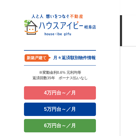
月々返済額別物件情報
新築戸建て
※変動金利0.6% 元利均等
返済回数35年 ボーナス払いなし
4万円台～／月
5万円台～／月
6万円台～／月