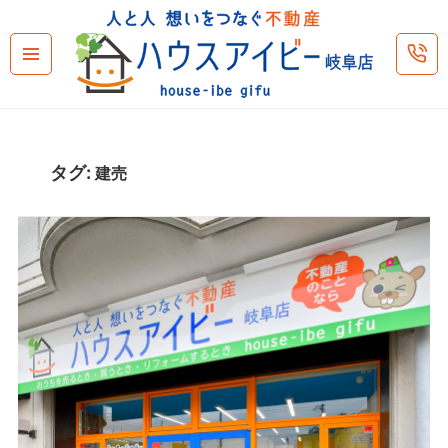
メニュ
ーとウ
ィジェ
ット
タグ:
建売