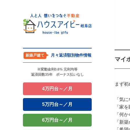
月々返済額別物件情報
新築戸建て
マイ
※変動金利0.6% 元利均等
返済回数35年 ボーナス払いなし
まず初
4万円台～／月
「気に
5万円台～／月
「家を
「何か
6万円台～／月
「新築
「希望