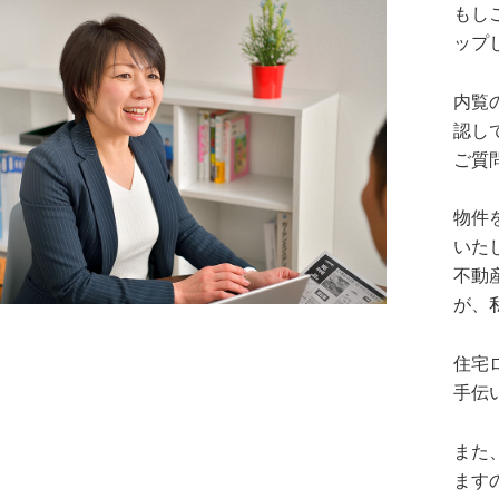
もし
ップ
内覧
認し
ご質
物件
いた
不動
が、
住宅
手伝
また
ます