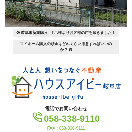
投
岐阜市新築購入 T.T.様よりお客様の声を頂きました！
稿
マイホーム購入の頭金はどれぐらい用意すればいいの
ナ
か？
ビ
ゲ
ー
シ
ョ
ン
電話でお問い合わせ
058-338-9110
FAX : 058-338-9111