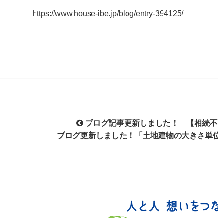
https://www.house-ibe.jp/blog/entry-394125/
投
ブログ記事更新しました！ 【相続
稿
ブログ更新しました！「土地建物の大きさ単
ナ
ビ
ゲ
ー
シ
ョ