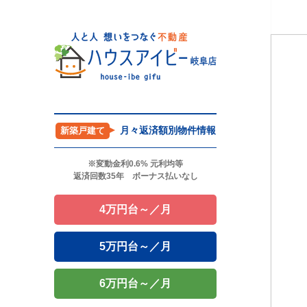
月々返済額別物件情報
新築戸建て
※変動金利0.6% 元利均等
返済回数35年 ボーナス払いなし
4万円台～／月
5万円台～／月
6万円台～／月