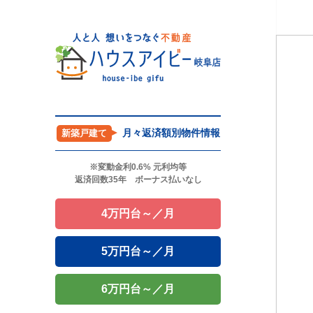
月々返済額別物件情報
新築戸建て
※変動金利0.6% 元利均等
返済回数35年 ボーナス払いなし
4万円台～／月
5万円台～／月
6万円台～／月