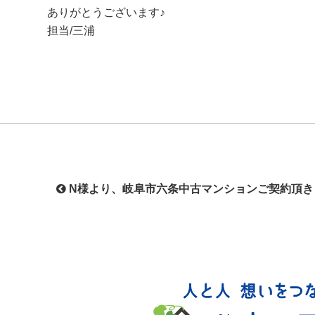
ありがとうございます♪
担当/三浦
投
N様より、岐阜市六条中古マンションご契約頂き
稿
ナ
ビ
ゲ
ー
シ