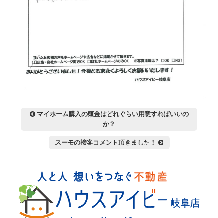
投
マイホーム購入の頭金はどれぐらい用意すればいいの
稿
か？
ナ
スーモの接客コメント頂きました！
ビ
ゲ
ー
シ
ョ
ン