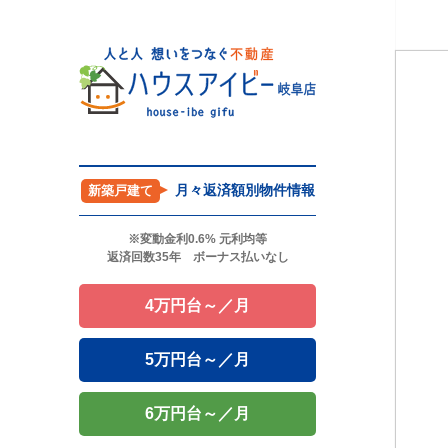
月々返済額別物件情報
新築戸建て
※変動金利0.6% 元利均等
返済回数35年 ボーナス払いなし
4万円台～／月
5万円台～／月
6万円台～／月