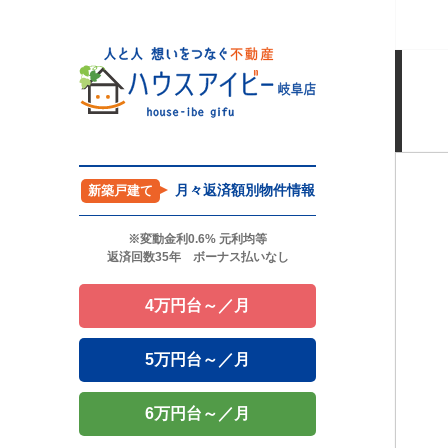
月々返済額別物件情報
新築戸建て
※変動金利0.6% 元利均等
返済回数35年 ボーナス払いなし
4万円台～／月
5万円台～／月
6万円台～／月