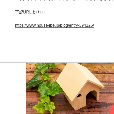
下記URLより↓↓↓
https://www.house-ibe.jp/blog/entry-394125/